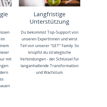
rgie
Langfristige
Unterstützung
Wissen
Du bekommst Top-Support von
 im
unseren ExpertInnen und wirst
einem
Teil von unserer "GET" Family. So
ieser
knüpfst du strategische
nur mit
Verbindungen - der Schlüssel für
ungen
langanhaltende Transformation
ndern
und Wachstum.
ss
fbauen