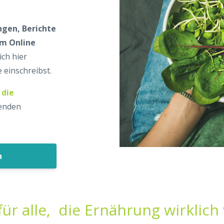
ngen, Berichte
em Online
ch hier
e einschreibst.
 die
fenden
n
für alle, die Ernährung wirklich