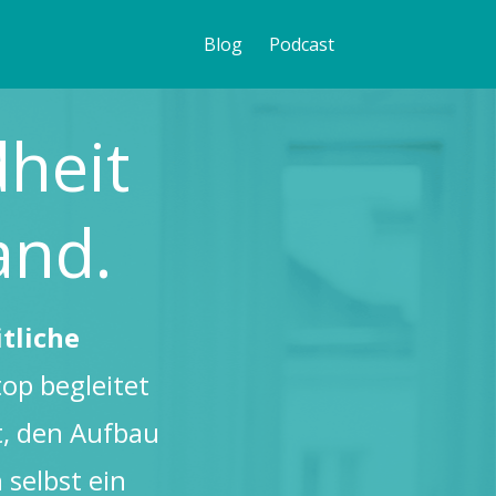
Blog
Podcast
heit
and.
tliche
top begleitet
t, den Aufbau
 selbst ein