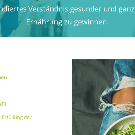
undiertes Verständnis gesunder und ganz
Ernährung zu gewinnen.
nen
AT)
 Erfüllung der