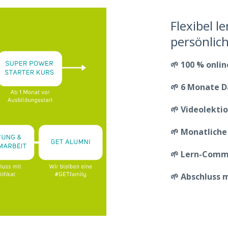
Flexibel l
persönlic
🌱 100 % onlin
🌱 6 Monate 
🌱 Videolekti
🌱 Monatliche
🌱 Lern-Comm
🌱 Abschluss m