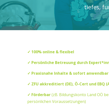
tiefes, f
✓ 100% online & flexibel
✓ Persönliche Betreuung durch Expert*in
✓ Praxisnahe Inhalte & sofort anwendbar
✓ ZFU akkreditiert
(DE)
, Ö-Cert und EBQ
(
✓ Förderbar
(zB. Bildungskonto Land OÖ bei
persönlichen Voraussetzungen)