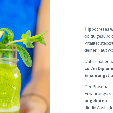
Hippocrates 
ob du gesund o
Vitalität steck
deiner Haut wo
Daher haben w
zur/m Diplomi
Ernährungstra
Der Präsenz-L
Ernährungstrai
angeboten
- m
dir die Ausbil