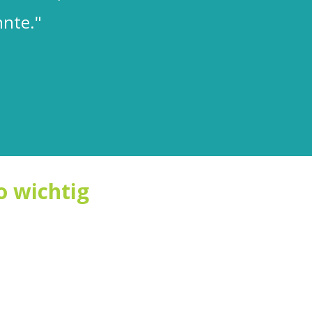
nte."
o wichtig