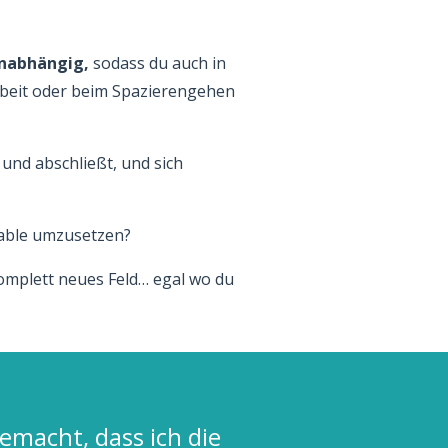
unabhängig,
sodass du auch in
rbeit oder beim Spazierengehen
und abschließt, und sich
itable umzusetzen?
komplett neues Feld… egal wo du
gemacht, dass ich die
"