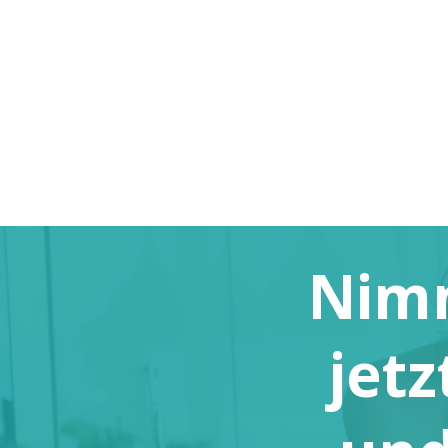
Nimm
jetz