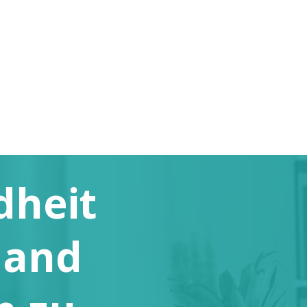
dheit
 Hand