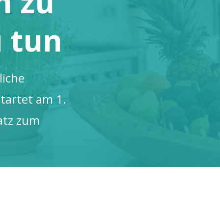
n zu
u tun
liche
tartet am 1.
latz zum