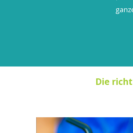
ich
ganz
Die rich