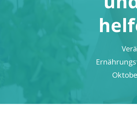
und
helf
Verä
Ernährungst
Oktober