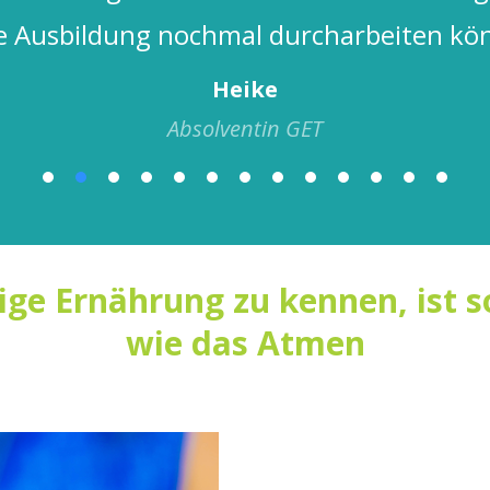
e Ausbildung nochmal durcharbeiten kön
Heike
Absolventin GET
tige Ernährung zu kennen, ist s
wie das Atmen